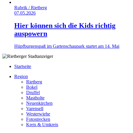
Rubrik /
Rietberg
07.05.2026
Hier können sich die Kids richtig
auspowern
Hüpfburgenspaß im Gartenschaupark startet am 14. Mai
Startseite
Region
Rietberg
Bokel
Druffel
Mastholte
Neuenkirchen
Varensell
Westerwiehe
Fotostrecken
Kreis & Umkreis